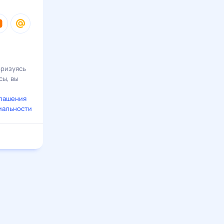
оризуясь
сы, вы
глашения
иальности