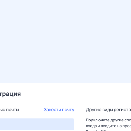
трация
ью почты
Завести почту
Другие виды регист
Подключите другие сп
входа и входите на про