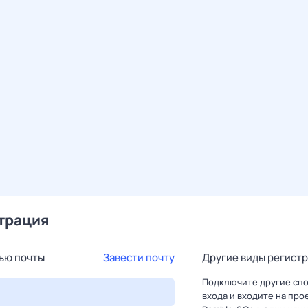
трация
ью почты
Завести почту
Другие виды регист
Подключите другие сп
входа и входите на про