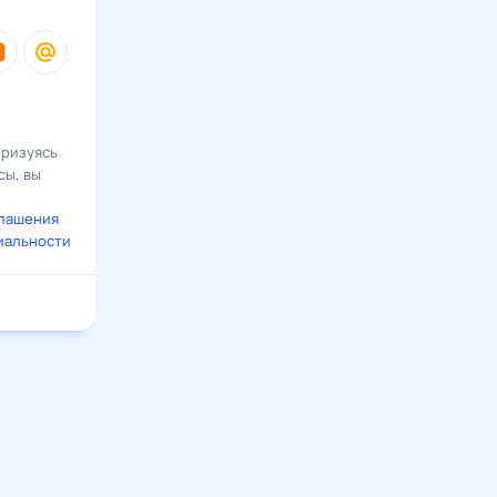
оризуясь
сы, вы
глашения
иальности